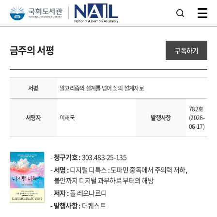
본문 바로가기
주메뉴 바로가기
금주의 서평
구독하기
서평
알고리즘의 설계를 넘어 삶의 설계자로
782호
서평자
이해국
발행사항
(2026-
06-17)
-
청구기호 :
303.483-25-135
-
서명 :
디지털 디톡스 : 도파민 중독에서 주의력 저하,
불안까지 디지털 과부하로 부터의 해방
-
저자 :
폴 레오나르디
-
발행사항 :
더퀘스트