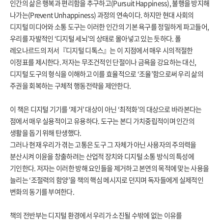
인간의 삶은 행복과 편리함을 추구하고(Pursuit Happiness), 불행을 방지해
나가는(Prevent Unhappiness) 과정의 연속이다. 하지만 현대 사회의
디지털 미디어와 소통 도구는 이러한 인간의 기본 욕구를 정밀하게 파고들어,
우리를 자발적인 ‘디지털 세뇌’의 상태로 몰아넣고 있는 듯하다. 폴
레오나르드의 저서『디지털 디톡스』는 이 지점에서 매우 시의적절한
이정표를 제시한다. 저자는 무조건적인 단절이나 금욕을 강요하는 대신,
디지털 도구의 형식을 이해하고 이를 효율적으로 ‘조율’함으로써 우리 삶의
주권을 회복하는 구체적 행동전략을 제안한다.
이 책은 디지털 기기를 ‘제거’ 대상이 아닌 ‘최적화’의 대상으로 바라본다는
점에서 매우 실용적이고 유용하다. 도구는 본디 가치중립적이며 인간의
생활을 돕기 위해 탄생했다.
그러나 현재 우리가 겪는 고통은 도구 그 자체가 아닌 사용자의 주의력을
분산시켜 이윤을 창출하려는 산업적 장치와 디지털 소통 방식의 특성에
기인한다. 저자는 이러한 방해 요인들을 제거하고 본연의 목적에 맞는 사용을
늘리는 ‘조절력의 함양’을 책의 핵심 메시지로 던지며 독자들에게 실제적인
변화의 동기를 부여한다.
책의 전반부는 디지털 환경에서 우리가 소진될 수밖에 없는 이유를