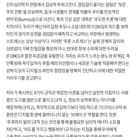
인지심리학적 관점에서 집요하게 파고든다. 끊임없이 울리는 알림은 ‘잦은
주의 전환’을 강요하며, 일과 사생활의 경계를 허물어 우리를 만성적인
번아웃(Burnout)으로 이끈다. 특히 인상 깊은 대목은 ‘과도한 추론’에 대한
지적이다. 우리가 메신저의 답장 속도나 소셜 네트워크(SNS)의 피드를 보며
타인의 생각과 감정을 끊임없이 예측하고 비교하는 과정에서 발생하는
스트레스는 상상 이상이다. 이러한 ‘추론 스트레스’는 실제 관계의 깊이와
상관없이 가짜 친밀감을 형성하거나, 반대로 정보 소외에 대한 두려움
(FOMO)과 결정 피로감을 유발한다. 저자는 우리가 느끼는 분노와 죄책감, 즉
단톡방에 즉각 답하지 못할 때의 미안함이나 새로운 기술에 적응해야 한다는
강박이 모두 디지털 도파민의 함정임을 명확히 진단하고 이에 대한 적절한
거리두기를 권고한다.
저자가 제시하는 8가지 규칙은 복잡한 이론을 넘어선 실천적 지침이다. 사용
중인 도구를 절반으로 줄이고(규칙 1), 정보의 성격에 맞는 미디어를
매칭하며(규칙 2), 즉각적으로 응답하기보다 의도적으로 기다리는(규칙 4)
훈련은 디지털 환경에 끌려다니지 않는 ‘브레이크’ 역할을 한다. 또한
‘추측하지 말라’(규칙 5)는 조언을 통해 불필요한 심리적 에너지 소모를
차단하고, ‘의도를 가지고 행동하라’(규칙 6)는 지침을 통해 우리에게
수동적인 소비자가 아닌 능동적인 도구 활용자가 될 것을 권한다. 이러한