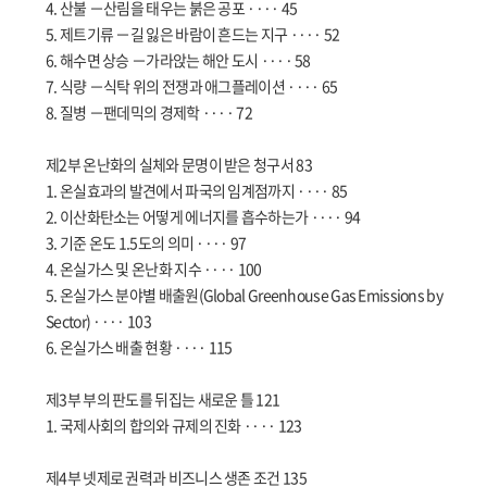
4. 산불 －산림을 태우는 붉은 공포 ···· 45
5. 제트기류 －길 잃은 바람이 흔드는 지구 ···· 52
6. 해수면 상승 －가라앉는 해안 도시 ···· 58
7. 식량 －식탁 위의 전쟁과 애그플레이션 ···· 65
8. 질병 －팬데믹의 경제학 ···· 72
제2부 온난화의 실체와 문명이 받은 청구서 83
1. 온실효과의 발견에서 파국의 임계점까지 ···· 85
2. 이산화탄소는 어떻게 에너지를 흡수하는가 ···· 94
3. 기준 온도 1.5도의 의미 ···· 97
4. 온실가스 및 온난화 지수 ···· 100
5. 온실가스 분야별 배출원(Global Greenhouse Gas Emissions by
Sector) ···· 103
6. 온실가스 배출 현황 ···· 115
제3부 부의 판도를 뒤집는 새로운 틀 121
1. 국제사회의 합의와 규제의 진화 ···· 123
제4부 넷제로 권력과 비즈니스 생존 조건 135