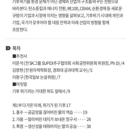
기후위기를 환경 문제가 아닌 경제와 산업의 구조를 바꾸는 전환으로
바라본다. 탄소중립과 에너지 전환, RE100, CBAM, 순환경제 등 새로운
규범이 기업과 시장에 미치는 영향을 살펴보고, 기후위기 시대에 개인과
기업, 국가가 갖추어야 할 대응 전략과 미래 산업의 방향을 함께
조망한다.
목차
■추천사
이문석 (전 SK그룹 SUPEX추구협의회 사회공헌위원회 위원장, Ph D) / 4
김명현 (전 원자력학회장, 경희대 공과대학 교수) / 5
이왕구 (한국일보 논설위원) / 7
■머릿말
기후 위기라는 거대한 파도 앞에서 / 9
제1부 다가온 미래, 위기가 된 기후 17
1. 홍수 －공급망을 끊어버린 물의 역습 ···· 19
2. 가뭄 －말라버린 대지가 보내온 청구서 ···· 28
3. 폭염 －생산성을 태워버리는 열의 공습 ···· 38